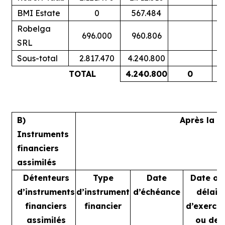
BMI Estate
0
567.484
Robelga
696.000
960.806
SRL
Sous-total
2.817.470
4.240.800
TOTAL
4.240.800
0
B)
Après la t
Instruments
financiers
assimilés
Détenteurs
Type
Date
Date ou
d’instruments
d’instrument
d’échéance
délai
financiers
financier
d’exercic
assimilés
ou de