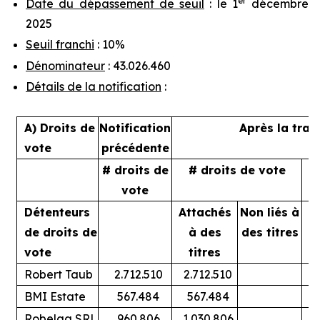
er
Date du dépassement de seuil
: le 1
décembre
2025
Seuil franchi
: 10%
Dénominateur
: 43.026.460
Détails de la notification
:
A) Droits de
Notification
Après la tran
vote
précédente
# droits de
# droits de vote
%
vote
Détenteurs
Attachés
Non liés à
A
de droits de
à des
des titres
vote
titres
Robert Taub
2.712.510
2.712.510
BMI Estate
567.484
567.484
Robelga SRL
960.806
1.030.806