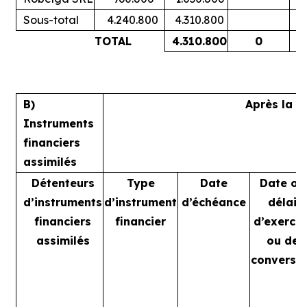
Sous-total
4.240.800
4.310.800
TOTAL
4.310.800
0
B)
Après la t
Instruments
financiers
assimilés
Détenteurs
Type
Date
Date ou
d’instruments
d’instrument
d’échéance
délai
financiers
financier
d’exercic
assimilés
ou de
conversi