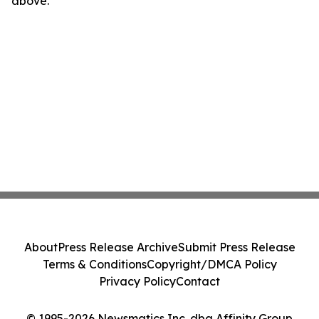
above.
About
Press Release Archive
Submit Press Release
Terms & Conditions
Copyright/DMCA Policy
Privacy Policy
Contact
© 1995-2026 Newsmatics Inc. dba Affinity Group