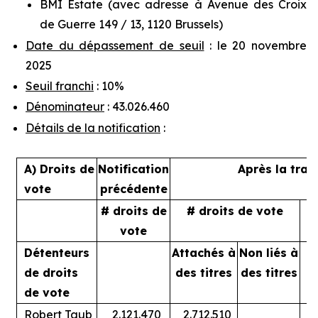
BMI Estate (avec adresse à Avenue des Croix
de Guerre 149 / 13, 1120 Brussels)
Date du dépassement de seuil
: le 20 novembre
2025
Seuil franchi
: 10%
Dénominateur
: 43.026.460
Détails de la notification
:
A) Droits de
Notification
Après la tran
vote
précédente
# droits de
# droits de vote
%
vote
Détenteurs
Attachés à
Non liés à
A
de droits
des titres
des titres
de vote
Robert Taub
2.121.470
2.712.510